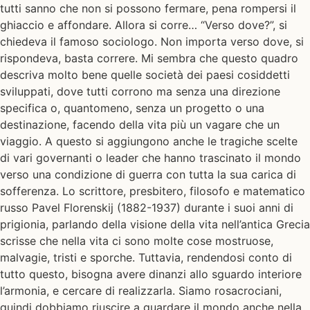
tutti sanno che non si possono fermare, pena rompersi il
ghiaccio e affondare. Allora si corre… “Verso dove?”, si
chiedeva il famoso sociologo. Non importa verso dove, si
rispondeva, basta correre. Mi sembra che questo quadro
descriva molto bene quelle società dei paesi cosiddetti
sviluppati, dove tutti corrono ma senza una direzione
specifica o, quantomeno, senza un progetto o una
destinazione, facendo della vita più un vagare che un
viaggio. A questo si aggiungono anche le tragiche scelte
di vari governanti o leader che hanno trascinato il mondo
verso una condizione di guerra con tutta la sua carica di
sofferenza. Lo scrittore, presbitero, filosofo e matematico
russo Pavel Florenskij (1882-1937) durante i suoi anni di
prigionia, parlando della visione della vita nell’antica Grecia
scrisse che nella vita ci sono molte cose mostruose,
malvagie, tristi e sporche. Tuttavia, rendendosi conto di
tutto questo, bisogna avere dinanzi allo sguardo interiore
l’armonia, e cercare di realizzarla. Siamo rosacrociani,
quindi dobbiamo riuscire a guardare il mondo anche nella