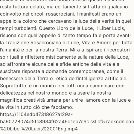
resta tuttora celato, ma certamente si tratta di qualcuno
coinvolto nei circoli rosacrociani. I manifesti erano un
appello a coloro che cercavano la luce della verità in quei
tempi turbolenti. Questo Libro della Luce, il Liber Lucis,
risuona con quell’appello di tanto tempo fa e porta avanti
la Tradizione Rosacrociana di Luce, Vita e Amore per tutta
l’umanità e per la nostra Terra. Mira a ispirare i ricercatori
spirituali a riflettere misticamente sulla natura della Luce,
ad affrontare alcune delle sfide antiche della vita e a
suscitare risposte a domande contemporanee, come il
benessere della Terra o l’etica dell’intelligenza artificiale.
Soprattutto, è un monito per tutti noi a camminare con
delicatezza nel nostro mondo e a usare la nostra
magnifica creatività umana per unire l’amore con la luce e
la vita in tutto ciò che facciamo.
https://1104edb47318627a129a-
ba90728074d5fc8934f62a46d1eb7c6c.ssl.cf5.rackcdn.co
%20Liber%20Lucis%2001Eng.mp4